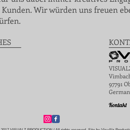
 Kunden. Wir würden uns freuen ebe
ürfen.
HES
KONT
VISUAL
Vimbac
97791 O
German
Kontakt
 2017 VISUALZ PRODUCTION / All rights reserved. Site by VisuAlz Producti