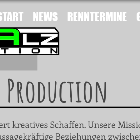
START
NEWS
RENNTERMINE
z Production
rt kreatives Schaffen. Unsere Missio
ussagekräftige Beziehungen zwisch