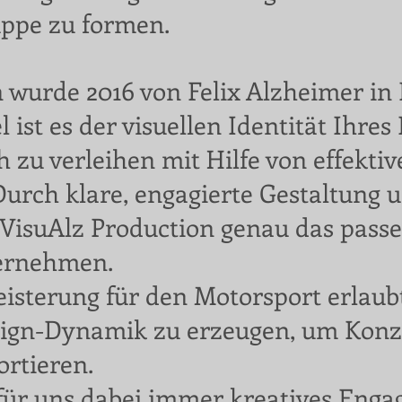
uppe zu formen.
n wurde 2016 von Felix Alzheimer in
l ist es der visuellen Identität Ihre
h zu verleihen mit Hilfe von effekti
urch klare, engagierte Gestaltung 
 VisuAlz Production genau das pass
ternehmen.
eisterung für den Motorsport erlau
sign-Dynamik zu erzeugen, um Konz
ortieren.
für uns dabei immer kreatives Eng