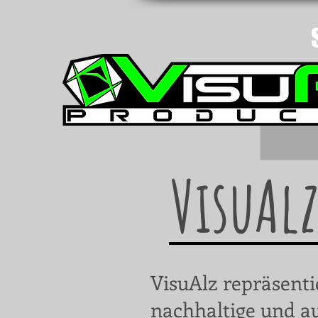
VisuAl
VisuAlz repräsentie
nachhaltige und a