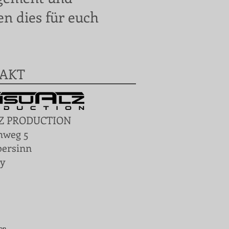
n dies für euch
AKT
Z PRODUCTION
hweg 5
bersinn
y
on