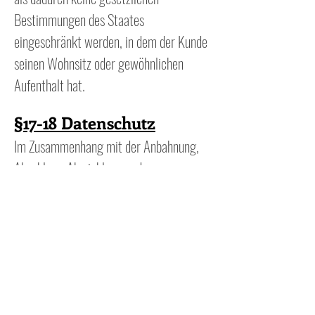
Bestimmungen des Staates
eingeschränkt werden, in dem der Kunde
seinen Wohnsitz oder gewöhnlichen
Aufenthalt hat.
§17-18 Datenschutz
Im Zusammenhang mit der Anbahnung,
Abschluss, Abwicklung und
Rückabwicklung eines Kaufvertrages auf
Grundlage dieser AGB werden vom
Anbieter Daten erhoben, gespeichert und
verarbeitet. Dies geschieht im Rahmen
der gesetzlichen Bestimmungen. Der
Anbieter gibt keine personenbezogenen